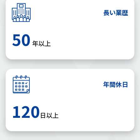
長い業歴
50
年以上
年間休日
120
日以上